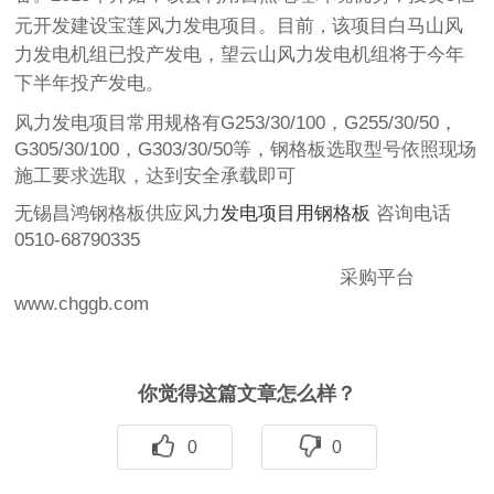
元开发建设宝莲风力发电项目。目前
该项目白马山风
，
力发电机组已投产发电，望云山风力发电机组将于今年
下半年投产发电
。
风力发电项目常用规格有G253/30/100，G255/30/50，
G305/30/100，G303/30/50等，钢格板选取型号依照现场
施工要求选取，达到安全承载即可
无锡昌鸿钢格板供应风力
发电项目用钢格板
咨询电话
0510-68790335
采购平台
www.chggb.com
你觉得这篇文章怎么样？
0
0