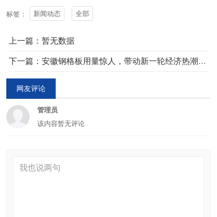
新闻动态
全部
标签：
上一篇：暂无数据
下一篇：安徽钢格板用量惊人，带动新一轮经济热潮-安徽钢格板厂家
网友评论
管理员
该内容暂无评论