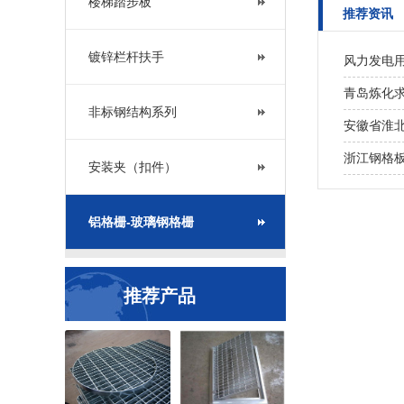
楼梯踏步板
推荐资讯
镀锌栏杆扶手
风力发电
青岛炼化求
非标钢结构系列
安徽省淮
浙江钢格
安装夹（扣件）
铝格栅-玻璃钢格栅
推荐产品